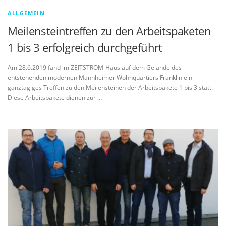
l
ALLGEMEIN
e
Meilensteintreffen zu den Arbeitspaketen
s
1 bis 3 erfolgreich durchgeführt
Am 28.6.2019 fand im ZEITSTROM-Haus auf dem Gelände des
entstehenden modernen Mannheimer Wohnquartiers Franklin ein
ganztägiges Treffen zu den Meilensteinen der Arbeitspakete 1 bis 3 statt.
Diese Arbeitspakete dienen zur …