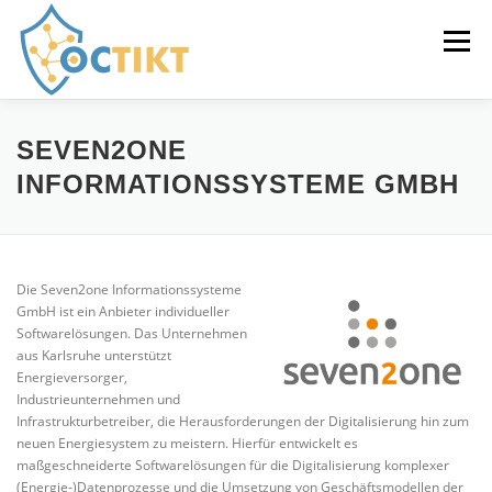
Direkt
zum
Menü
Inhalt
STARTSEITE
DAS PROJEKT OCTIKT
PARTNER
SEVEN2ONE
INFORMATIONSSYSTEME GMBH
Die Seven2one Informationssysteme
GmbH ist ein Anbieter individueller
Softwarelösungen. Das Unternehmen
aus Karlsruhe unterstützt
Energieversorger,
Industrieunternehmen und
Infrastrukturbetreiber, die Herausforderungen der Digitalisierung hin zum
neuen Energiesystem zu meistern. Hierfür entwickelt es
maßgeschneiderte Softwarelösungen für die Digitalisierung komplexer
(Energie-)Datenprozesse und die Umsetzung von Geschäftsmodellen der