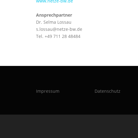
www.netze-bw.de
Ansprechpartner
Dr. Selma Lossau
s.lossau@netze-bw.de
Tel. +49 711 28 48484
Impressum
Datenschutz