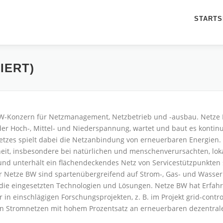
STARTS
IERT)
W-Konzern für Netzmanagement, Netzbetrieb und -ausbau. Netze 
er Hoch-, Mittel- und Niederspannung, wartet und baut es kontinu
etzes spielt dabei die Netzanbindung von erneuerbaren Energien.
heit, insbesondere bei natürlichen und menschenverursachten, lok
 unterhält ein flächendeckendes Netz von Servicestützpunkten so
 Netze BW sind spartenübergreifend auf Strom-, Gas- und Wassern
r die eingesetzten Technologien und Lösungen. Netze BW hat Erfa
in einschlägigen Forschungsprojekten, z. B. im Projekt grid-contr
on Stromnetzen mit hohem Prozentsatz an erneuerbaren dezentra